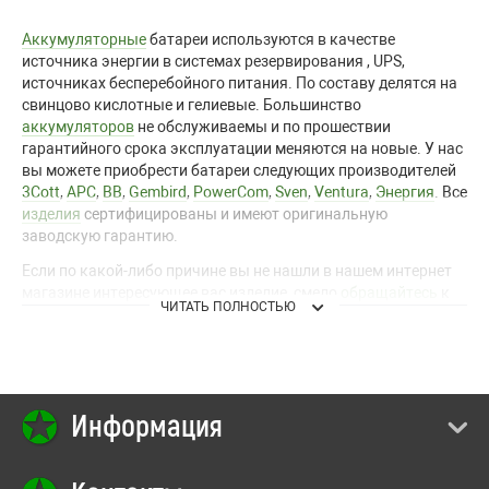
Аккумуляторные
батареи используются в качестве
источника энергии в системах резервирования
,
UPS,
источниках бесперебойного питания. По составу делятся на
свинцово кислотные и
гелиевые.
Большинство
аккумуляторов
не обслуживаемы и по прошествии
гарантийного срока эксплуатации меняются на новые. У нас
вы можете приобрести батареи следующих производителей
3Cott
,
APC
,
BB
,
Gembird
,
PowerCom
,
Sven
,
Ventura
,
Энергия
. Все
изделия
сертифицированы и имеют оригинальную
заводскую гарантию.
Если по какой-либо причине вы не нашли в
нашем интернет
магазине интересующее вас изделие, смело
обращайтесь
к
ЧИТАТЬ ПОЛНОСТЬЮ
нашим консультантам.
Связаться
с нами можно с помощью
электронной почты и телефонов указанных на сайте. Вы
всегда готовы к сотрудничеству и предлагаем самое лучшее
для вас!
Информация