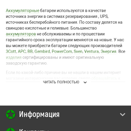
Аккумуляторные
батареи используются в качестве
источника энергии в системах резервирования
,
UPS,
источниках бесперебойного питания. По составу делятся на
свинцово кислотные и
гелиевые.
Большинство
аккумуляторов
не обслуживаемы и по прошествии
гарантийного срока эксплуатации меняются на новые. У нас
вы можете приобрести батареи следующих производителей
3Cott
,
APC
,
BB
,
Gembird
,
PowerCom
,
Sven
,
Ventura
,
Энергия
. Все
изделия
сертифицированы и имеют оригинальную
заводскую гарантию.
Если по какой-либо причине вы не нашли в
нашем интернет
магазине интересующее вас изделие, смело
обращайтесь
к
ЧИТАТЬ ПОЛНОСТЬЮ
нашим консультантам.
Связаться
с нами можно с помощью
электронной почты и телефонов указанных на сайте. Вы
всегда готовы к сотрудничеству и предлагаем самое лучшее
для вас!
Информация