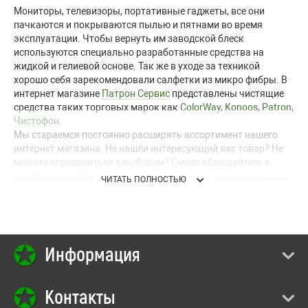
Мониторы, телевизоры, портативные гаджеты, все они
пачкаются и покрываются пылью и пятнами во время
эксплуатации. Чтобы вернуть им заводской блеск
используются специально разработанные средства на
жидкой и гелиевой основе. Так же в уходе за техникой
хорошо себя зарекомендовали салфетки из микро фибры. В
интернет магазине
Патрон Сервис
представлены чистящие
средства таких торговых марок как
ColorWay
,
Konoos
,
Patron
,
Чистофон
.
Мы стараемся постоянно расширять ассортимент нашего
интернет магазина. Не нашли интересующий вас товар? Не
можете определиться с выбором? Смело обращайтесь к
нашим консультантам! Номера телефонов и контактная
ЧИТАТЬ ПОЛНОСТЬЮ
информация у казана во вкладке "
Контакты
."
Информация
Контакты