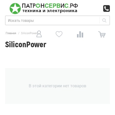
Главная
/
SiliconPower
SiliconPower
В этой категории нет товаров