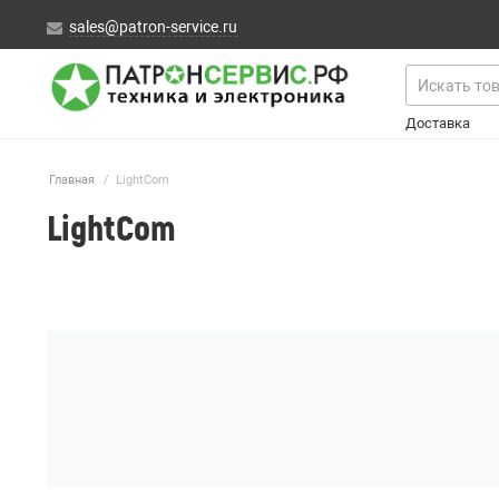
sales@patron-service.ru
Доставка
Главная
/
LightCom
LightCom