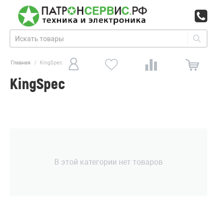
Главная
/
KingSpec
KingSpec
В этой категории нет товаров