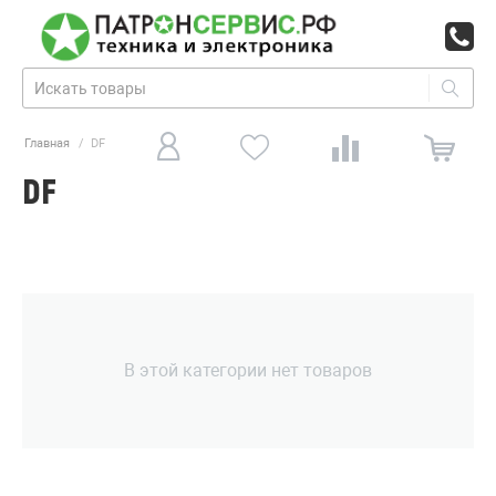
Главная
/
DF
DF
В этой категории нет товаров