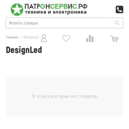
Главная
/
DesignLed
DesignLed
В этой категории нет товаров