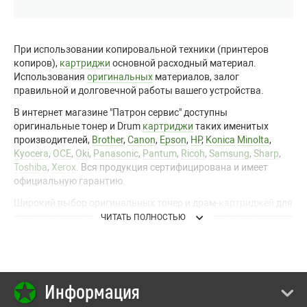
При
использовании
копировальной
техники
(
принтеров
копиров
),
картриджи
основной
расходный
материал
.
Использования
оригинальных
материалов
,
залог
правильной
и
долговечной
работы
вашего
устройства
.
В
интернет
магазине
"
Патрон
сервис
"
доступны
оригинальные
тонер
и
Drum
картриджи
таких
именитых
производителей
,
Brother
,
Canon
,
Epson
,
HP
,
Konica
Minolta
,
Kyocera
,
OCE
,
Oki
,
Panasonic
,
Pantum
,
Ricoh
,
Samsung
,
Sharp
,
Toshiba
,
Xerox
.
Вся
продукция
сертифицирована
и
имеет
официальную
гарантию
.
Широкий
выбор
оригинальных
тонер
и
драм
-
картриджей
для
принтеров
и
копиров
по
доступным
ценам
в
интернет
ЧИТАТЬ ПОЛНОСТЬЮ
магазине
"
Патрон
сервис
".
Наши
профессиональные
консультанты
помогут
вам
с
выбором
и
ответят
на
интересующие
вас
вопросы
.
Обращайтесь
по
контактным
данным
указанным
Информация
на
сайте
.