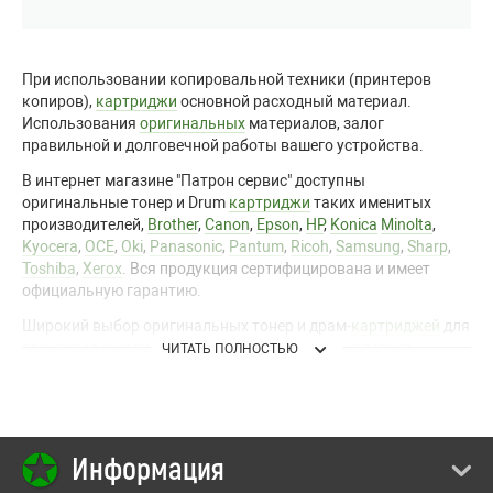
При
использовании
копировальной
техники
(
принтеров
копиров
),
картриджи
основной
расходный
материал
.
Использования
оригинальных
материалов
,
залог
правильной
и
долговечной
работы
вашего
устройства
.
В
интернет
магазине
"
Патрон
сервис
"
доступны
оригинальные
тонер
и
Drum
картриджи
таких
именитых
производителей
,
Brother
,
Canon
,
Epson
,
HP
,
Konica
Minolta
,
Kyocera
,
OCE
,
Oki
,
Panasonic
,
Pantum
,
Ricoh
,
Samsung
,
Sharp
,
Toshiba
,
Xerox
.
Вся
продукция
сертифицирована
и
имеет
официальную
гарантию
.
Широкий
выбор
оригинальных
тонер
и
драм
-
картриджей
для
принтеров
и
копиров
по
доступным
ценам
в
интернет
ЧИТАТЬ ПОЛНОСТЬЮ
магазине
"
Патрон
сервис
".
Наши
профессиональные
консультанты
помогут
вам
с
выбором
и
ответят
на
интересующие
вас
вопросы
.
Обращайтесь
по
контактным
данным
указанным
Информация
на
сайте
.