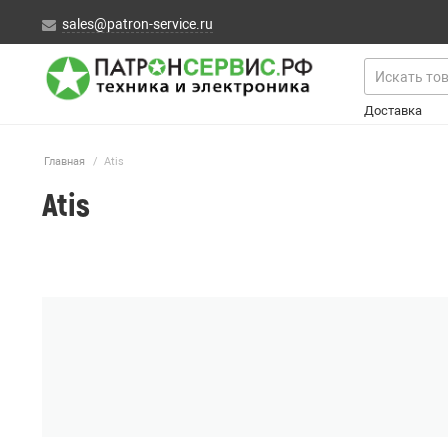
sales@patron-service.ru
Доставка
Главная
/
Atis
Atis