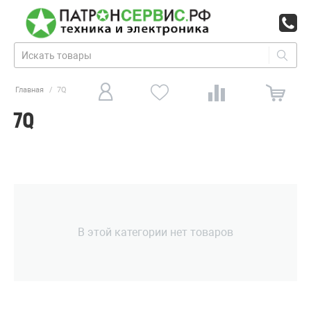
Главная
/
7Q
7Q
В этой категории нет товаров